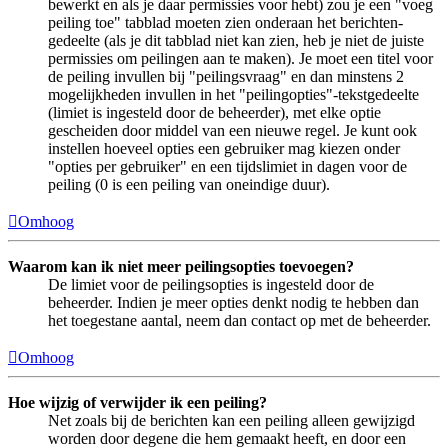
bewerkt en als je daar permissies voor hebt) zou je een "voeg
peiling toe" tabblad moeten zien onderaan het berichten-
gedeelte (als je dit tabblad niet kan zien, heb je niet de juiste
permissies om peilingen aan te maken). Je moet een titel voor
de peiling invullen bij "peilingsvraag" en dan minstens 2
mogelijkheden invullen in het "peilingopties"-tekstgedeelte
(limiet is ingesteld door de beheerder), met elke optie
gescheiden door middel van een nieuwe regel. Je kunt ook
instellen hoeveel opties een gebruiker mag kiezen onder
"opties per gebruiker" en een tijdslimiet in dagen voor de
peiling (0 is een peiling van oneindige duur).
Omhoog
Waarom kan ik niet meer peilingsopties toevoegen?
De limiet voor de peilingsopties is ingesteld door de
beheerder. Indien je meer opties denkt nodig te hebben dan
het toegestane aantal, neem dan contact op met de beheerder.
Omhoog
Hoe wijzig of verwijder ik een peiling?
Net zoals bij de berichten kan een peiling alleen gewijzigd
worden door degene die hem gemaakt heeft, en door een