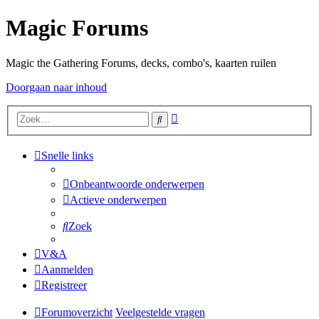
Magic Forums
Magic the Gathering Forums, decks, combo's, kaarten ruilen
Doorgaan naar inhoud
Uitgebreid
Zoek
zoeken
Snelle links
Onbeantwoorde onderwerpen
Actieve onderwerpen
Zoek
V&A
Aanmelden
Registreer
Forumoverzicht
Veelgestelde vragen