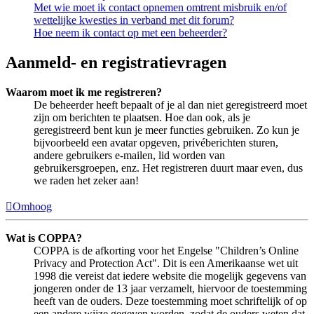
Met wie moet ik contact opnemen omtrent misbruik en/of
wettelijke kwesties in verband met dit forum?
Hoe neem ik contact op met een beheerder?
Aanmeld- en registratievragen
Waarom moet ik me registreren?
De beheerder heeft bepaalt of je al dan niet geregistreerd moet
zijn om berichten te plaatsen. Hoe dan ook, als je
geregistreerd bent kun je meer functies gebruiken. Zo kun je
bijvoorbeeld een avatar opgeven, privéberichten sturen,
andere gebruikers e-mailen, lid worden van
gebruikersgroepen, enz. Het registreren duurt maar even, dus
we raden het zeker aan!
Omhoog
Wat is COPPA?
COPPA is de afkorting voor het Engelse "Children’s Online
Privacy and Protection Act". Dit is een Amerikaanse wet uit
1998 die vereist dat iedere website die mogelijk gegevens van
jongeren onder de 13 jaar verzamelt, hiervoor de toestemming
heeft van de ouders. Deze toestemming moet schriftelijk of op
een andere wijze gegeven worden, zodat de ouders weten dat