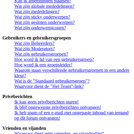
Kan ik afbeeldingen plaatsen?
Wat zijn globale mededelingen?
Wat zijn mededelingen?
Wat zijn sticky onderwerpen?
Wat zijn gesloten onderwerpen?
Wat zijn onderwerpiconen?
Gebruikers en gebruikersgroepen
Wat zijn Beheerders?
Wat zijn Moderators?
Wat zijn gebruikersgroepen?
Hoe word ik lid van een gebruikersgroep?
Hoe word ik een groepsleider?
Waarom staan verschillende gebruikersgroepen in een andere
kleur?
Wat is de "Standaard gebruikersgroep"?
Waarvoor dient de "Het Team"-link?
Privéberichten
Ik kan geen privéberichten sturen!
Ik blijf ongewenste privéberichten ontvangen!
Ik heb spam of een e-mail met ongepaste inhoud van iemand
op dit forum ontvangen!
Vrienden en vijanden
Waarvoor dient mijn vrienden- en vijandenlijst?