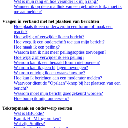
Wat is mijn rang en hoe verander ik mijn rang?
Wanneer ik op de e-maillink van een gebruiker klik, moet ik
me aanmelden?
Vragen in verband met het plaatsen van berichten
Hoe plaats ik een onderwerp in een forum of maak een
reactie?
Hoe wijzig of verwijder ik een bericht?
Hoe voeg ik een onderschrift toe aan mijn bericht?
Hoe maak ik een peiling?
Waarom kan ik niet meer peilingsopties toevoegen?
Hoe wijzig of verwijder ik een peiling?
Waarom kan ik een bepaald forum niet openen?
Waarom kan ik geen bijlagen toevoegen?
Waarom ontving ik een waarschuwing?
Hoe kan ik berichten aan een moderator melden?
Waarvoor dient de "Opslaan"-knop bij het plaatsen van een
bericht?
Waarom moet mijn bericht goedgekeurd worden?
Hoe bump ik mijn onderwerp?
Tekstopmaak en onderwerp soorten
Wat is BBCode?
Kan ik HTML gebruiken?
Wat zijn Smilies?