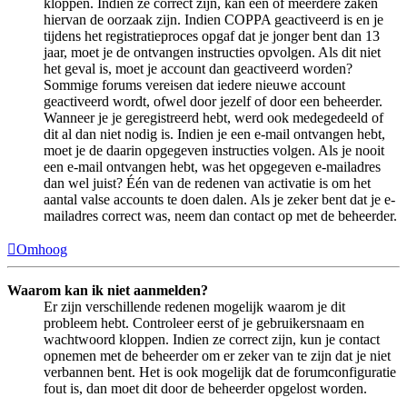
kloppen. Indien ze correct zijn, kan één of meerdere zaken
hiervan de oorzaak zijn. Indien COPPA geactiveerd is en je
tijdens het registratieproces opgaf dat je jonger bent dan 13
jaar, moet je de ontvangen instructies opvolgen. Als dit niet
het geval is, moet je account dan geactiveerd worden?
Sommige forums vereisen dat iedere nieuwe account
geactiveerd wordt, ofwel door jezelf of door een beheerder.
Wanneer je je geregistreerd hebt, werd ook medegedeeld of
dit al dan niet nodig is. Indien je een e-mail ontvangen hebt,
moet je de daarin opgegeven instructies volgen. Als je nooit
een e-mail ontvangen hebt, was het opgegeven e-mailadres
dan wel juist? Één van de redenen van activatie is om het
aantal valse accounts te doen dalen. Als je zeker bent dat je e-
mailadres correct was, neem dan contact op met de beheerder.
Omhoog
Waarom kan ik niet aanmelden?
Er zijn verschillende redenen mogelijk waarom je dit
probleem hebt. Controleer eerst of je gebruikersnaam en
wachtwoord kloppen. Indien ze correct zijn, kun je contact
opnemen met de beheerder om er zeker van te zijn dat je niet
verbannen bent. Het is ook mogelijk dat de forumconfiguratie
fout is, dan moet dit door de beheerder opgelost worden.