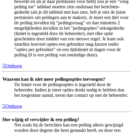
bewerkt en als je daar permissies voor hebt) zou je een "voeg
peiling toe" tabblad moeten zien onderaan het berichten-
gedeelte (als je dit tabblad niet kan zien, heb je niet de juiste
permissies om peilingen aan te maken). Je moet een titel voor
de peiling invullen bij "peilingsvraag" en dan minstens 2
mogelijkheden invullen in het "peilingopties"-tekstgedeelte
(limiet is ingesteld door de beheerder), met elke optie
gescheiden door middel van een nieuwe regel. Je kunt ook
instellen hoeveel opties een gebruiker mag kiezen onder
"opties per gebruiker" en een tijdslimiet in dagen voor de
peiling (0 is een peiling van oneindige duur).
Omhoog
Waarom kan ik niet meer peilingsopties toevoegen?
De limiet voor de peilingsopties is ingesteld door de
beheerder. Indien je meer opties denkt nodig te hebben dan
het toegestane aantal, neem dan contact op met de beheerder.
Omhoog
Hoe wijzig of verwijder ik een peiling?
Net zoals bij de berichten kan een peiling alleen gewijzigd
worden door degene die hem gemaakt heeft, en door een