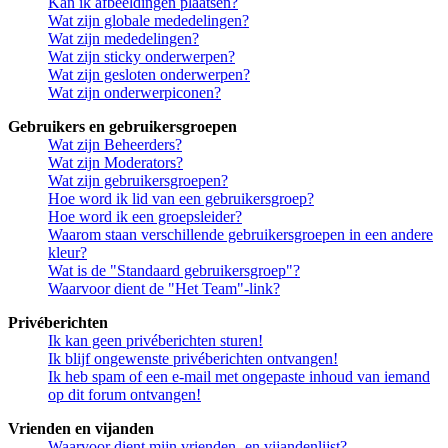
Kan ik afbeeldingen plaatsen?
Wat zijn globale mededelingen?
Wat zijn mededelingen?
Wat zijn sticky onderwerpen?
Wat zijn gesloten onderwerpen?
Wat zijn onderwerpiconen?
Gebruikers en gebruikersgroepen
Wat zijn Beheerders?
Wat zijn Moderators?
Wat zijn gebruikersgroepen?
Hoe word ik lid van een gebruikersgroep?
Hoe word ik een groepsleider?
Waarom staan verschillende gebruikersgroepen in een andere
kleur?
Wat is de "Standaard gebruikersgroep"?
Waarvoor dient de "Het Team"-link?
Privéberichten
Ik kan geen privéberichten sturen!
Ik blijf ongewenste privéberichten ontvangen!
Ik heb spam of een e-mail met ongepaste inhoud van iemand
op dit forum ontvangen!
Vrienden en vijanden
Waarvoor dient mijn vrienden- en vijandenlijst?