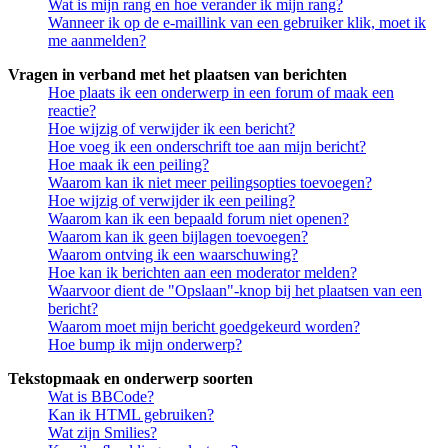
Wat is mijn rang en hoe verander ik mijn rang?
Wanneer ik op de e-maillink van een gebruiker klik, moet ik
me aanmelden?
Vragen in verband met het plaatsen van berichten
Hoe plaats ik een onderwerp in een forum of maak een
reactie?
Hoe wijzig of verwijder ik een bericht?
Hoe voeg ik een onderschrift toe aan mijn bericht?
Hoe maak ik een peiling?
Waarom kan ik niet meer peilingsopties toevoegen?
Hoe wijzig of verwijder ik een peiling?
Waarom kan ik een bepaald forum niet openen?
Waarom kan ik geen bijlagen toevoegen?
Waarom ontving ik een waarschuwing?
Hoe kan ik berichten aan een moderator melden?
Waarvoor dient de "Opslaan"-knop bij het plaatsen van een
bericht?
Waarom moet mijn bericht goedgekeurd worden?
Hoe bump ik mijn onderwerp?
Tekstopmaak en onderwerp soorten
Wat is BBCode?
Kan ik HTML gebruiken?
Wat zijn Smilies?