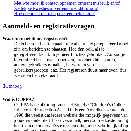
Met wie moet ik contact opnemen omtrent misbruik en/of
wettelijke kwesties in verband met dit forum?
Hoe neem ik contact op met een beheerder?
Aanmeld- en registratievragen
Waarom moet ik me registreren?
De beheerder heeft bepaalt of je al dan niet geregistreerd moet
zijn om berichten te plaatsen. Hoe dan ook, als je
geregistreerd bent kun je meer functies gebruiken. Zo kun je
bijvoorbeeld een avatar opgeven, privéberichten sturen,
andere gebruikers e-mailen, lid worden van
gebruikersgroepen, enz. Het registreren duurt maar even, dus
we raden het zeker aan!
Omhoog
Wat is COPPA?
COPPA is de afkorting voor het Engelse "Children’s Online
Privacy and Protection Act". Dit is een Amerikaanse wet uit
1998 die vereist dat iedere website die mogelijk gegevens van
jongeren onder de 13 jaar verzamelt, hiervoor de toestemming
heeft van de ouders. Deze toestemming moet schriftelijk of op
een andere wijze gegeven worden, zodat de ouders weten dat