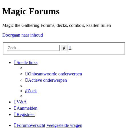
Magic Forums
Magic the Gathering Forums, decks, combo's, kaarten ruilen
Doorgaan naar inhoud
Uitgebreid
Zoek
zoeken
Snelle links
Onbeantwoorde onderwerpen
Actieve onderwerpen
Zoek
V&A
Aanmelden
Registreer
Forumoverzicht
Veelgestelde vragen