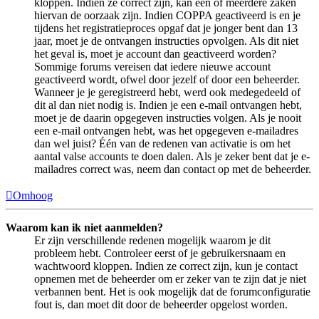
kloppen. Indien ze correct zijn, kan één of meerdere zaken
hiervan de oorzaak zijn. Indien COPPA geactiveerd is en je
tijdens het registratieproces opgaf dat je jonger bent dan 13
jaar, moet je de ontvangen instructies opvolgen. Als dit niet
het geval is, moet je account dan geactiveerd worden?
Sommige forums vereisen dat iedere nieuwe account
geactiveerd wordt, ofwel door jezelf of door een beheerder.
Wanneer je je geregistreerd hebt, werd ook medegedeeld of
dit al dan niet nodig is. Indien je een e-mail ontvangen hebt,
moet je de daarin opgegeven instructies volgen. Als je nooit
een e-mail ontvangen hebt, was het opgegeven e-mailadres
dan wel juist? Één van de redenen van activatie is om het
aantal valse accounts te doen dalen. Als je zeker bent dat je e-
mailadres correct was, neem dan contact op met de beheerder.
Omhoog
Waarom kan ik niet aanmelden?
Er zijn verschillende redenen mogelijk waarom je dit
probleem hebt. Controleer eerst of je gebruikersnaam en
wachtwoord kloppen. Indien ze correct zijn, kun je contact
opnemen met de beheerder om er zeker van te zijn dat je niet
verbannen bent. Het is ook mogelijk dat de forumconfiguratie
fout is, dan moet dit door de beheerder opgelost worden.