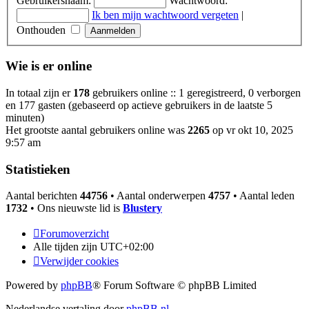
Gebruikersnaam:
Wachtwoord:
Ik ben mijn wachtwoord vergeten
|
Onthouden
Wie is er online
In totaal zijn er
178
gebruikers online :: 1 geregistreerd, 0 verborgen
en 177 gasten (gebaseerd op actieve gebruikers in de laatste 5
minuten)
Het grootste aantal gebruikers online was
2265
op vr okt 10, 2025
9:57 am
Statistieken
Aantal berichten
44756
• Aantal onderwerpen
4757
• Aantal leden
1732
• Ons nieuwste lid is
Blustery
Forumoverzicht
Alle tijden zijn
UTC+02:00
Verwijder cookies
Powered by
phpBB
® Forum Software © phpBB Limited
Nederlandse vertaling door
phpBB.nl
.