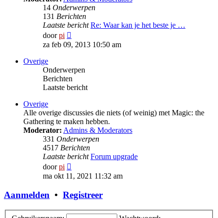
14
Onderwerpen
131
Berichten
Laatste bericht
Re: Waar kan je het beste je …
Bekijk
door
pi
laatste
za feb 09, 2013 10:50 am
bericht
Overige
Onderwerpen
Berichten
Laatste bericht
Overige
Alle overige discussies die niets (of weinig) met Magic: the
Gathering te maken hebben.
Moderator:
Admins & Moderators
331
Onderwerpen
4517
Berichten
Laatste bericht
Forum upgrade
Bekijk
door
pi
laatste
ma okt 11, 2021 11:32 am
bericht
Aanmelden
•
Registreer