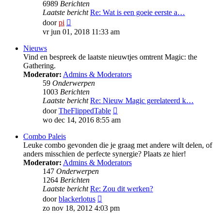
6989
Berichten
Laatste bericht
Re: Wat is een goeie eerste a…
Bekijk
door
pi
laatste
vr jun 01, 2018 11:33 am
bericht
Nieuws
Vind en bespreek de laatste nieuwtjes omtrent Magic: the
Gathering.
Moderator:
Admins & Moderators
59
Onderwerpen
1003
Berichten
Laatste bericht
Re: Nieuw Magic gerelateerd k…
Bekijk
door
TheFlippedTable
laatste
wo dec 14, 2016 8:55 am
bericht
Combo Paleis
Leuke combo gevonden die je graag met andere wilt delen, of
anders misschien de perfecte synergie? Plaats ze hier!
Moderator:
Admins & Moderators
147
Onderwerpen
1264
Berichten
Laatste bericht
Re: Zou dit werken?
Bekijk
door
blackerlotus
laatste
zo nov 18, 2012 4:03 pm
bericht