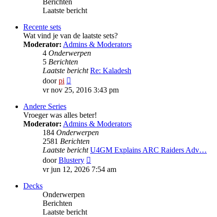
Berichten
Laatste bericht
Recente sets
Wat vind je van de laatste sets?
Moderator:
Admins & Moderators
4
Onderwerpen
5
Berichten
Laatste bericht
Re: Kaladesh
Bekijk
door
pi
laatste
vr nov 25, 2016 3:43 pm
bericht
Andere Series
Vroeger was alles beter!
Moderator:
Admins & Moderators
184
Onderwerpen
2581
Berichten
Laatste bericht
U4GM Explains ARC Raiders Adv…
Bekijk
door
Blustery
laatste
vr jun 12, 2026 7:54 am
bericht
Decks
Onderwerpen
Berichten
Laatste bericht