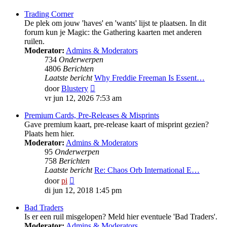
Trading Corner
De plek om jouw 'haves' en 'wants' lijst te plaatsen. In dit
forum kun je Magic: the Gathering kaarten met anderen
ruilen.
Moderator:
Admins & Moderators
734
Onderwerpen
4806
Berichten
Laatste bericht
Why Freddie Freeman Is Essent…
Bekijk
door
Blustery
laatste
vr jun 12, 2026 7:53 am
bericht
Premium Cards, Pre-Releases & Misprints
Gave premium kaart, pre-release kaart of misprint gezien?
Plaats hem hier.
Moderator:
Admins & Moderators
95
Onderwerpen
758
Berichten
Laatste bericht
Re: Chaos Orb International E…
Bekijk
door
pi
laatste
di jun 12, 2018 1:45 pm
bericht
Bad Traders
Is er een ruil misgelopen? Meld hier eventuele 'Bad Traders'.
Moderator:
Admins & Moderators