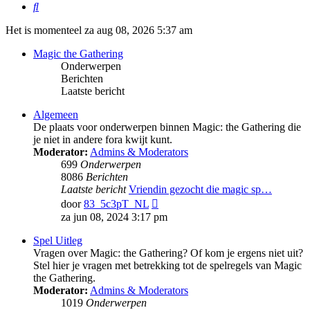
Zoek
Het is momenteel za aug 08, 2026 5:37 am
Magic the Gathering
Onderwerpen
Berichten
Laatste bericht
Algemeen
De plaats voor onderwerpen binnen Magic: the Gathering die
je niet in andere fora kwijt kunt.
Moderator:
Admins & Moderators
699
Onderwerpen
8086
Berichten
Laatste bericht
Vriendin gezocht die magic sp…
Bekijk
door
83_5c3pT_NL
laatste
za jun 08, 2024 3:17 pm
bericht
Spel Uitleg
Vragen over Magic: the Gathering? Of kom je ergens niet uit?
Stel hier je vragen met betrekking tot de spelregels van Magic
the Gathering.
Moderator:
Admins & Moderators
1019
Onderwerpen