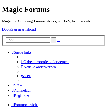
Magic Forums
Magic the Gathering Forums, decks, combo's, kaarten ruilen
Doorgaan naar inhoud
Uitgebreid
Zoek
zoeken
Snelle links
Onbeantwoorde onderwerpen
Actieve onderwerpen
Zoek
V&A
Aanmelden
Registreer
Forumoverzicht