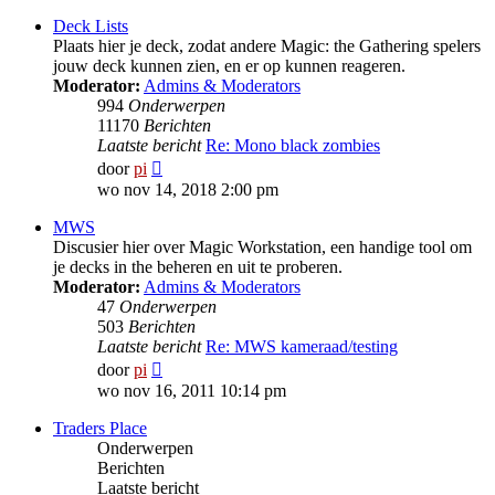
Deck Lists
Plaats hier je deck, zodat andere Magic: the Gathering spelers
jouw deck kunnen zien, en er op kunnen reageren.
Moderator:
Admins & Moderators
994
Onderwerpen
11170
Berichten
Laatste bericht
Re: Mono black zombies
Bekijk
door
pi
laatste
wo nov 14, 2018 2:00 pm
bericht
MWS
Discusier hier over Magic Workstation, een handige tool om
je decks in the beheren en uit te proberen.
Moderator:
Admins & Moderators
47
Onderwerpen
503
Berichten
Laatste bericht
Re: MWS kameraad/testing
Bekijk
door
pi
laatste
wo nov 16, 2011 10:14 pm
bericht
Traders Place
Onderwerpen
Berichten
Laatste bericht