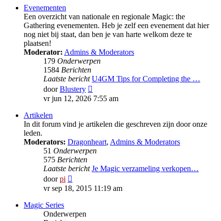
Evenementen
Een overzicht van nationale en regionale Magic: the
Gathering evenementen. Heb je zelf een evenement dat hier
nog niet bij staat, dan ben je van harte welkom deze te
plaatsen!
Moderator:
Admins & Moderators
179
Onderwerpen
1584
Berichten
Laatste bericht
U4GM Tips for Completing the …
Bekijk
door
Blustery
laatste
vr jun 12, 2026 7:55 am
bericht
Artikelen
In dit forum vind je artikelen die geschreven zijn door onze
leden.
Moderators:
Dragonheart
,
Admins & Moderators
51
Onderwerpen
575
Berichten
Laatste bericht
Je Magic verzameling verkopen…
Bekijk
door
pi
laatste
vr sep 18, 2015 11:19 am
bericht
Magic Series
Onderwerpen