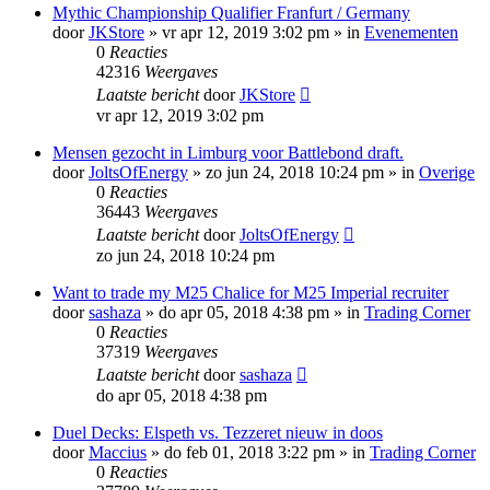
Mythic Championship Qualifier Franfurt / Germany
door
JKStore
»
vr apr 12, 2019 3:02 pm
» in
Evenementen
0
Reacties
42316
Weergaves
Laatste bericht
door
JKStore
vr apr 12, 2019 3:02 pm
Mensen gezocht in Limburg voor Battlebond draft.
door
JoltsOfEnergy
»
zo jun 24, 2018 10:24 pm
» in
Overige
0
Reacties
36443
Weergaves
Laatste bericht
door
JoltsOfEnergy
zo jun 24, 2018 10:24 pm
Want to trade my M25 Chalice for M25 Imperial recruiter
door
sashaza
»
do apr 05, 2018 4:38 pm
» in
Trading Corner
0
Reacties
37319
Weergaves
Laatste bericht
door
sashaza
do apr 05, 2018 4:38 pm
Duel Decks: Elspeth vs. Tezzeret nieuw in doos
door
Maccius
»
do feb 01, 2018 3:22 pm
» in
Trading Corner
0
Reacties