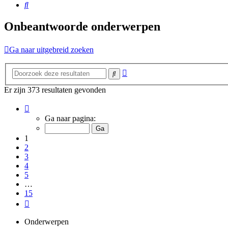
Zoek
Onbeantwoorde onderwerpen
Ga naar uitgebreid zoeken
Uitgebreid
Zoek
zoeken
Er zijn 373 resultaten gevonden
Pagina
1
Ga naar pagina:
van
15
1
2
3
4
5
…
15
Volgende
Onderwerpen