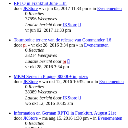
RPTQ in Frankfurt June 11th
door
JKStore
»
vr jun 02, 2017 11:33 pm
» in
Evenementen
0
Reacties
37596
Weergaves
Laatste bericht
door
JKStore
vr jun 02, 2017 11:33 pm
Tournooitje ter ere van de release van Commander '16
door
pi
»
vr okt 28, 2016 3:34 pm
» in
Evenementen
0
Reacties
38214
Weergaves
Laatste bericht
door
pi
vr okt 28, 2016 3:34 pm
MKM Series in Prague, 8000€+ in prizes
door
JKStore
»
wo okt 12, 2016 10:35 am
» in
Evenementen
0
Reacties
38389
Weergaves
Laatste bericht
door
JKStore
wo okt 12, 2016 10:35 am
Information on German RPTQ in Frankfurt, August 21st
door
JKStore
»
ma aug 15, 2016 1:30 pm
» in
Evenementen
0
Reacties