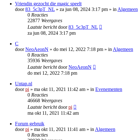
Vriendin gezocht die magic speelt
door
83_5c3pT_NL
»
za jun 08, 2024 3:17 pm
» in
Algemeen
0
Reacties
22877
Weergaves
Laatste bericht
door
83_5c3pT_NL
za jun 08, 2024 3:17 pm
C
door
NeoAeonN
»
do mei 12, 2022 7:18 pm
» in
Algemeen
0
Reacties
35936
Weergaves
Laatste bericht
door
NeoAeonN
do mei 12, 2022 7:18 pm
Untap.nl
door
pi
»
ma okt 11, 2021 11:42 am
» in
Evenementen
0
Reacties
46668
Weergaves
Laatste bericht
door
pi
ma okt 11, 2021 11:42 am
Forum gebruik
door
pi
»
ma okt 11, 2021 11:41 am
» in
Algemeen
0
Reacties