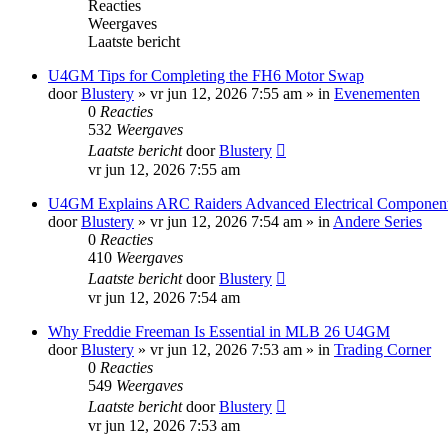
Reacties
Weergaves
Laatste bericht
U4GM Tips for Completing the FH6 Motor Swap
door
Blustery
»
vr jun 12, 2026 7:55 am
» in
Evenementen
0
Reacties
532
Weergaves
Laatste bericht
door
Blustery
vr jun 12, 2026 7:55 am
U4GM Explains ARC Raiders Advanced Electrical Componen
door
Blustery
»
vr jun 12, 2026 7:54 am
» in
Andere Series
0
Reacties
410
Weergaves
Laatste bericht
door
Blustery
vr jun 12, 2026 7:54 am
Why Freddie Freeman Is Essential in MLB 26 U4GM
door
Blustery
»
vr jun 12, 2026 7:53 am
» in
Trading Corner
0
Reacties
549
Weergaves
Laatste bericht
door
Blustery
vr jun 12, 2026 7:53 am