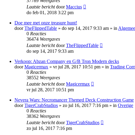
37789
Weergaves
Laatste bericht
door
Maccius
do feb 01, 2018 3:22 pm
Doe mee met onze treasure hunt!
door
TheFlippedTable
»
do sep 14, 2017 9:33 am
» in
Algeme
0
Reacties
36474
Weergaves
Laatste bericht
door
TheFlippedTable
do sep 14, 2017 9:33 am
Verkoop: Abzan Company en G/B Tron Modern decks
door
Magicermax
»
vr jul 28, 2017 10:51 pm
» in
Trading Cor
0
Reacties
38552
Weergaves
Laatste bericht
door
Magicermax
vr jul 28, 2017 10:51 pm
Nevera Wars: Necromancer Themed Deck Construction Game
door
TigerCrabStudios
»
zo jul 16, 2017 7:16 pm
» in
Overige
0
Reacties
38362
Weergaves
Laatste bericht
door
TigerCrabStudios
zo jul 16, 2017 7:16 pm