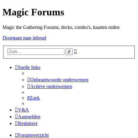
Magic Forums
Magic the Gathering Forums, decks, combo's, kaarten ruilen
Doorgaan naar inhoud
Uitgebreid
Zoek
zoeken
Snelle links
Onbeantwoorde onderwerpen
Actieve onderwerpen
Zoek
V&A
Aanmelden
Registreer
Forumoverzicht