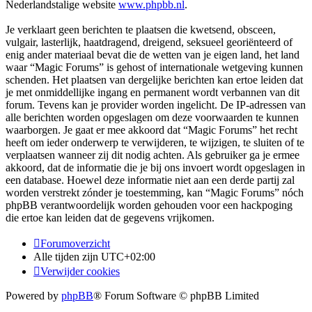
Nederlandstalige website
www.phpbb.nl
.
Je verklaart geen berichten te plaatsen die kwetsend, obsceen,
vulgair, lasterlijk, haatdragend, dreigend, seksueel georiënteerd of
enig ander materiaal bevat die de wetten van je eigen land, het land
waar “Magic Forums” is gehost of internationale wetgeving kunnen
schenden. Het plaatsen van dergelijke berichten kan ertoe leiden dat
je met onmiddellijke ingang en permanent wordt verbannen van dit
forum. Tevens kan je provider worden ingelicht. De IP-adressen van
alle berichten worden opgeslagen om deze voorwaarden te kunnen
waarborgen. Je gaat er mee akkoord dat “Magic Forums” het recht
heeft om ieder onderwerp te verwijderen, te wijzigen, te sluiten of te
verplaatsen wanneer zij dit nodig achten. Als gebruiker ga je ermee
akkoord, dat de informatie die je bij ons invoert wordt opgeslagen in
een database. Hoewel deze informatie niet aan een derde partij zal
worden verstrekt zónder je toestemming, kan “Magic Forums” nóch
phpBB verantwoordelijk worden gehouden voor een hackpoging
die ertoe kan leiden dat de gegevens vrijkomen.
Forumoverzicht
Alle tijden zijn
UTC+02:00
Verwijder cookies
Powered by
phpBB
® Forum Software © phpBB Limited