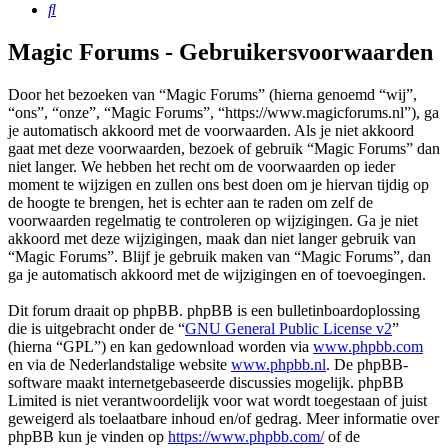
Zoek
Magic Forums - Gebruikersvoorwaarden
Door het bezoeken van “Magic Forums” (hierna genoemd “wij”,
“ons”, “onze”, “Magic Forums”, “https://www.magicforums.nl”), ga
je automatisch akkoord met de voorwaarden. Als je niet akkoord
gaat met deze voorwaarden, bezoek of gebruik “Magic Forums” dan
niet langer. We hebben het recht om de voorwaarden op ieder
moment te wijzigen en zullen ons best doen om je hiervan tijdig op
de hoogte te brengen, het is echter aan te raden om zelf de
voorwaarden regelmatig te controleren op wijzigingen. Ga je niet
akkoord met deze wijzigingen, maak dan niet langer gebruik van
“Magic Forums”. Blijf je gebruik maken van “Magic Forums”, dan
ga je automatisch akkoord met de wijzigingen en of toevoegingen.
Dit forum draait op phpBB. phpBB is een bulletinboardoplossing
die is uitgebracht onder de “
GNU General Public License v2
”
(hierna “GPL”) en kan gedownload worden via
www.phpbb.com
en via de Nederlandstalige website
www.phpbb.nl
. De phpBB-
software maakt internetgebaseerde discussies mogelijk. phpBB
Limited is niet verantwoordelijk voor wat wordt toegestaan of juist
geweigerd als toelaatbare inhoud en/of gedrag. Meer informatie over
phpBB kun je vinden op
https://www.phpbb.com/
of de