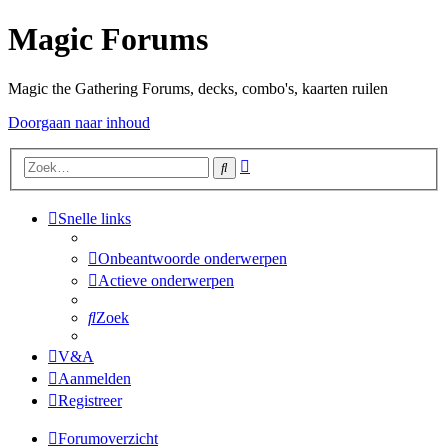
Magic Forums
Magic the Gathering Forums, decks, combo's, kaarten ruilen
Doorgaan naar inhoud
Uitgebreid
Zoek
zoeken
Snelle links
Onbeantwoorde onderwerpen
Actieve onderwerpen
Zoek
V&A
Aanmelden
Registreer
Forumoverzicht