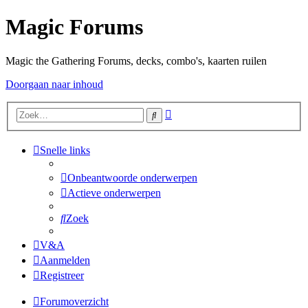
Magic Forums
Magic the Gathering Forums, decks, combo's, kaarten ruilen
Doorgaan naar inhoud
Uitgebreid
Zoek
zoeken
Snelle links
Onbeantwoorde onderwerpen
Actieve onderwerpen
Zoek
V&A
Aanmelden
Registreer
Forumoverzicht