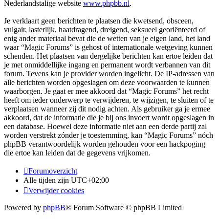
Nederlandstalige website
www.phpbb.nl
.
Je verklaart geen berichten te plaatsen die kwetsend, obsceen,
vulgair, lasterlijk, haatdragend, dreigend, seksueel georiënteerd of
enig ander materiaal bevat die de wetten van je eigen land, het land
waar “Magic Forums” is gehost of internationale wetgeving kunnen
schenden. Het plaatsen van dergelijke berichten kan ertoe leiden dat
je met onmiddellijke ingang en permanent wordt verbannen van dit
forum. Tevens kan je provider worden ingelicht. De IP-adressen van
alle berichten worden opgeslagen om deze voorwaarden te kunnen
waarborgen. Je gaat er mee akkoord dat “Magic Forums” het recht
heeft om ieder onderwerp te verwijderen, te wijzigen, te sluiten of te
verplaatsen wanneer zij dit nodig achten. Als gebruiker ga je ermee
akkoord, dat de informatie die je bij ons invoert wordt opgeslagen in
een database. Hoewel deze informatie niet aan een derde partij zal
worden verstrekt zónder je toestemming, kan “Magic Forums” nóch
phpBB verantwoordelijk worden gehouden voor een hackpoging
die ertoe kan leiden dat de gegevens vrijkomen.
Forumoverzicht
Alle tijden zijn
UTC+02:00
Verwijder cookies
Powered by
phpBB
® Forum Software © phpBB Limited