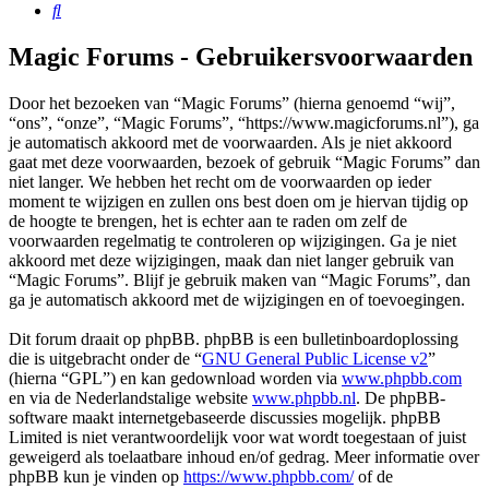
Zoek
Magic Forums - Gebruikersvoorwaarden
Door het bezoeken van “Magic Forums” (hierna genoemd “wij”,
“ons”, “onze”, “Magic Forums”, “https://www.magicforums.nl”), ga
je automatisch akkoord met de voorwaarden. Als je niet akkoord
gaat met deze voorwaarden, bezoek of gebruik “Magic Forums” dan
niet langer. We hebben het recht om de voorwaarden op ieder
moment te wijzigen en zullen ons best doen om je hiervan tijdig op
de hoogte te brengen, het is echter aan te raden om zelf de
voorwaarden regelmatig te controleren op wijzigingen. Ga je niet
akkoord met deze wijzigingen, maak dan niet langer gebruik van
“Magic Forums”. Blijf je gebruik maken van “Magic Forums”, dan
ga je automatisch akkoord met de wijzigingen en of toevoegingen.
Dit forum draait op phpBB. phpBB is een bulletinboardoplossing
die is uitgebracht onder de “
GNU General Public License v2
”
(hierna “GPL”) en kan gedownload worden via
www.phpbb.com
en via de Nederlandstalige website
www.phpbb.nl
. De phpBB-
software maakt internetgebaseerde discussies mogelijk. phpBB
Limited is niet verantwoordelijk voor wat wordt toegestaan of juist
geweigerd als toelaatbare inhoud en/of gedrag. Meer informatie over
phpBB kun je vinden op
https://www.phpbb.com/
of de